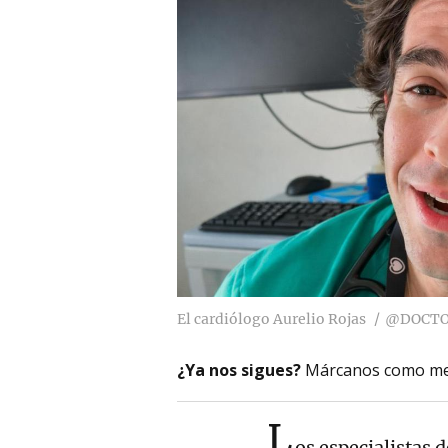
El cardiólogo Aurelio Rojas
@DOCTO
¿Ya nos sigues?
Márcanos como me
L
os especialistas 