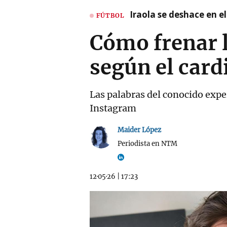
Iraola se deshace en e
FÚTBOL
Cómo frenar 
según el card
Las palabras del conocido exp
Instagram
Maider López
Periodista en NTM
12·05·26
|
17:23