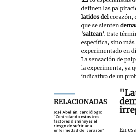
definen las palpitac
latidos del
corazón, 
que se sienten
demas
'saltean'
. Este térm
específica, sino más
experimentado en dif
La sensación de palp
la experimenta, ya 
indicativo de un pr
"La
dem
RELACIONADAS
irre
José Abellán, cardiólogo:
"Controlando estos tres
factores disminuyes el
riesgo de sufrir una
En esa
enfermedad del corazón"