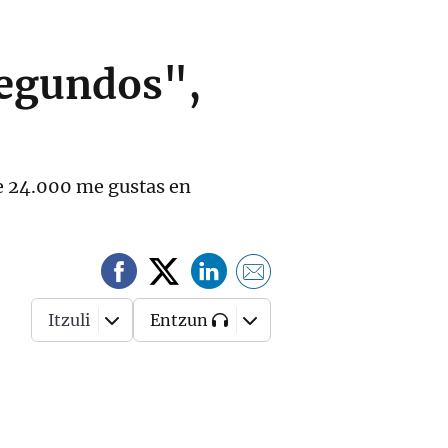
segundos",
e 24.000 me gustas en
Itzuli
Entzun