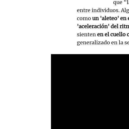
que "l
entre individuos. Al
como
un 'aleteo' en 
'aceleración' del ri
sienten
en el cuello 
generalizado en la s