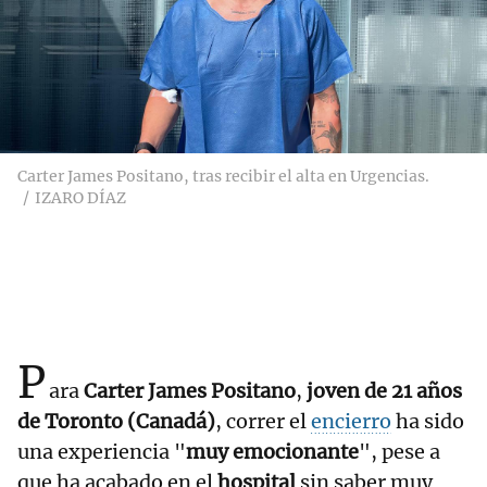
Carter James Positano, tras recibir el alta en Urgencias.
IZARO DÍAZ
P
ara
Carter James Positano
,
joven de 21 años
de Toronto (Canadá)
, correr el
encierro
ha sido
una experiencia "
muy emocionante
", pese a
que ha acabado en el
hospital
sin saber muy