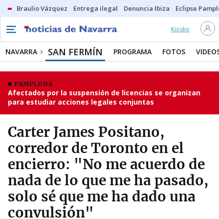
Braulio Vázquez
Entrega ilegal
Denuncia Ibiza
Eclipse Pamp
Kiosko
SAN FERMÍN
NAVARRA
PROGRAMA
FOTOS
VIDEO
PAMPLONA
Afectados por la suspensión de licencias se organizan
para estudiar acciones legales conjuntas
Carter James Positano,
corredor de Toronto en el
encierro: "No me acuerdo de
nada de lo que me ha pasado,
solo sé que me ha dado una
convulsión"