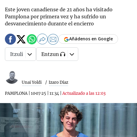
Este joven canadiense de 21 años ha visitado
Pamplona por primera vez y ha sufrido un
desvanecimiento durante el encierro
Añádenos en Google
Itzuli
Entzun
Unai Yoldi
Izaro Díaz
PAMPLONA
|
10·07·25
|
11:34
|
Actualizado a las 12:03