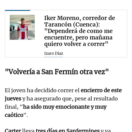
Iker Moreno, corredor de
Tarancón (Cuenca):
"Dependerá de como me
encuentre, pero mañana
quiero volver a correr"
Izaro Díaz
"
Volvería a San Fermín otra vez
"
El joven ha decidido correr el
encierro de este
jueves
y ha asegurado que, pese al resultado
final, "
ha sido muy emocionante y muy
caótico
".
Carter
lleva
tres días en Sanfermines
y ya