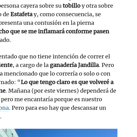
persona cayera sobre su
tobillo
y otra sobre
o de
Estafeta
y, como consecuencia, se
presenta una contusión en la pierna
cho que se me inflamará conforme pasen
cado.
entado que no tiene intención de correr el
iente
, a cargo de la
ganadería Jandilla
. Pero
a mencionado que lo correría o solo o con
imado: “
Lo que tengo claro es que volveré a
ene
. Mañana (por este viernes) dependerá de
pero me encantaría porque es nuestro
ona
. Pero para eso hay que descansar un
.