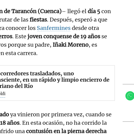
n de Tarancón (Cuenca)
– llegó el
día 5
con
rutar de las
fiestas
. Después, esperó a que
ara conocer los
Sanfermines
desde otra
erros
. Este
joven conquense de 19 años
se
rros porque su padre,
Iñaki Moreno
, es
n esta carrera.
 corredores trasladados, uno
sciente, en un rápido y limpio encierro de
riano del Río
ldi
sado
ya vinieron por primera vez, cuando se
18 años
. En esta ocasión, no ha corrido la
ufrido una
contusión en la pierna derecha