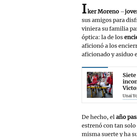
I
ker Moreno
–
jove
sus amigos para disf
viniera su familia p
óptica: la de los
enci
aficionó a los encie
aficionado y asiduo e
Siete
incon
Victo
Unai Yo
De hecho, el
año pa
estrenó con tan solo
misma suerte y ha s