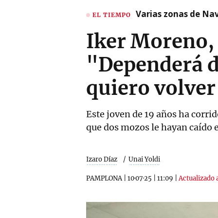
Varias zonas de Nav
EL TIEMPO
Iker Moreno,
"Dependerá d
quiero volver
Este joven de 19 años ha corrid
que dos mozos le hayan caído
Izaro Díaz
Unai Yoldi
PAMPLONA
|
10·07·25
|
11:09
|
Actualizado a