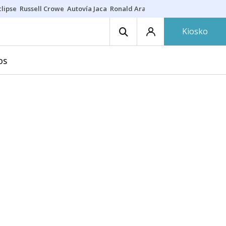
lipse
Russell Crowe
Autovía Jaca
Ronald Araújo
Prohibiciones eclips
Kiosko
OS