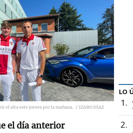
LO 
1
bir el alta este jueves por la mañana.
IZARO DÍAZ
2
 el día anterior