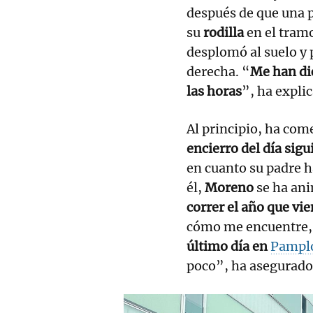
después de que una 
su
rodilla
en el tram
desplomó al suelo y 
derecha. “
Me han di
las horas
”, ha expli
Al principio, ha com
encierro del día sigu
en cuanto su padre h
él,
Moreno
se ha an
correr el año que vi
cómo me encuentre, 
último día en
Pampl
poco”, ha asegurado