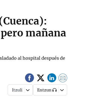
(Cuenca):
 pero mañana
asladado al hospital después de
Itzuli
Entzun