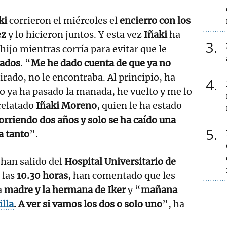
ki
corrieron el miércoles el
encierro con los
ez
y lo hicieron juntos. Y esta vez
Iñaki
ha
3
 hijo mientras corría para evitar que le
tados
. “
Me he dado cuenta de que ya no
rado, no le encontraba. Al principio, ha
4
o ya ha pasado la manada, he vuelto y me lo
relatado
Iñaki Moreno
, quien le ha estado
orriendo dos años y solo se ha caído una
5
a tanto
”.
 han salido del
Hospital Universitario de
 las
10.30 horas
, han comentado que les
a
madre y la hermana de Iker
y “
mañana
illa
. A ver si vamos los dos o solo uno
”, ha