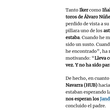
Tanto
Iker
como
Iña
toros de Álvaro Núñ
perdido de vista a su
pillara uno de los
as
estaba
. Cuando he mi
sido un susto. Cuand
he encontrado”, ha 
motivando: “
Lleva c
vez. Y no ha sido par
De hecho, en cuanto
Navarra (HUB)
hacia
estaban esperando l
nos esperan los
Jand
concluido el padre.