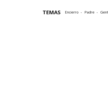
TEMAS
Encierro
Padre
Gen
Castilla La Mancha
fies