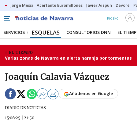
Jorge Messi
Acertante Euromillones
Javier Aizpún
Devoré
P
Kiosko
ESQUELAS
SERVICIOS
CONSULTORIOS DNN
EL TIEM
EL TIEMPO
Varias zonas de Navarra en alerta naranja por tormentas
Joaquín Calavia Vázquez
Añádenos en Google
DIARIO DE NOTICIAS
15·06·25
|
21:50