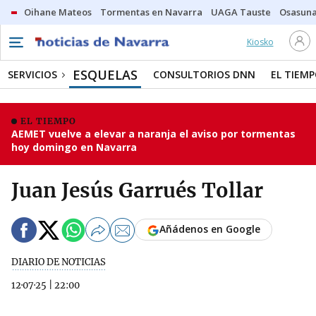
Oihane Mateos
Tormentas en Navarra
UAGA Tauste
Osasuna
Kiosko
ESQUELAS
SERVICIOS
CONSULTORIOS DNN
EL TIEM
EL TIEMPO
AEMET vuelve a elevar a naranja el aviso por tormentas
hoy domingo en Navarra
Juan Jesús Garrués Tollar
Añádenos en Google
DIARIO DE NOTICIAS
12·07·25
|
22:00