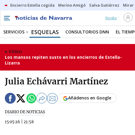
Encierro Estella cogida
Merino Amigó
Salva Gutiérrez
Mirar 
Kiosko
ESQUELAS
SERVICIOS
CONSULTORIOS DNN
EL TIEM
VÍDEO
Los mansos repiten susto en los encierros de Estella-
Lizarra
Julia Echávarri Martínez
Añádenos en Google
DIARIO DE NOTICIAS
15·05·26
|
21:58