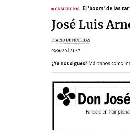
El 'boom' de las t
COMERCIOS
José Luis Arn
DIARIO DE NOTICIAS
02·06·26
|
21:47
¿Ya nos sigues?
Márcanos como me