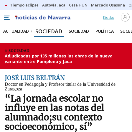
Tiempo eclipse
Autovía Jaca
Cese HUN
Mercado Osasuna
O
Kiosko
SOCIEDAD
ACTUALIDAD
SOCIEDAD
POLÍTICA
SUCE
SOCIEDAD
Adjudicadas por 135 millones las obras de la nueva
variante entre Pamplona y Jaca
JOSÉ LUIS BELTRÁN
Doctor en Pedagogía y Profesor titular de la Universidad de
Zaragoza
“La jornada escolar no
influye en las notas del
alumnado;su contexto
socioeconómico, sí”