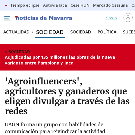
Tiempo eclipse
Autovía Jaca
Cese HUN
Mercado Osasuna
O
Kiosko
SOCIEDAD
ACTUALIDAD
SOCIEDAD
POLÍTICA
SUCE
SOCIEDAD
Adjudicadas por 135 millones las obras de la nueva
variante entre Pamplona y Jaca
'Agroinfluencers',
agricultores y ganaderos que
eligen divulgar a través de las
redes
UAGN forma un grupo con habilidades de
comunicación para reivindicar la actividad