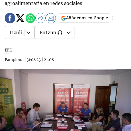
agroalimentaria en redes sociales
Añádenos en Google
Itzuli
Entzun
EFE
Pamplona
|
31·08·23
|
21:08