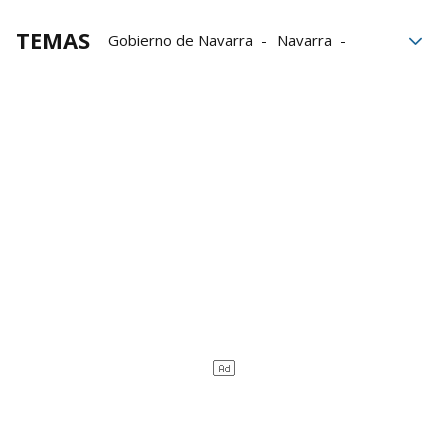
TEMAS
Gobierno de Navarra
Navarra
Mueble
Valle de Aranguren
arqueología
Mano de Irulegi
Irulegi
Irulegiko Eskua