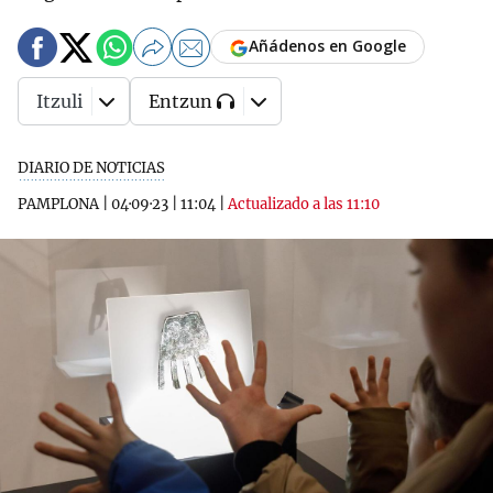
Añádenos en Google
Itzuli
Entzun
DIARIO DE NOTICIAS
PAMPLONA
|
04·09·23
|
11:04
|
Actualizado a las 11:10