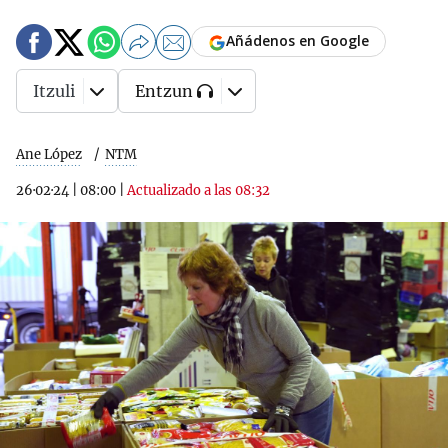
Añádenos en Google
Itzuli
Entzun
Ane López
NTM
26·02·24
|
08:00
|
Actualizado a las 08:32