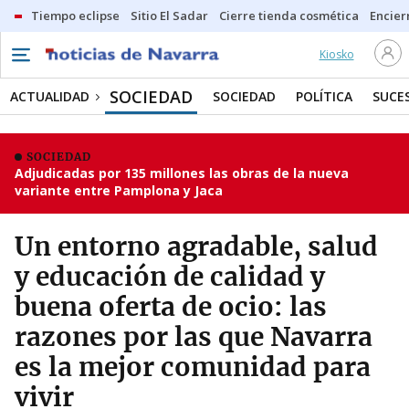
Tiempo eclipse
Sitio El Sadar
Cierre tienda cosmética
Encier
Kiosko
SOCIEDAD
ACTUALIDAD
SOCIEDAD
POLÍTICA
SUCE
SOCIEDAD
Adjudicadas por 135 millones las obras de la nueva
variante entre Pamplona y Jaca
Un entorno agradable, salud
y educación de calidad y
buena oferta de ocio: las
razones por las que Navarra
es la mejor comunidad para
vivir