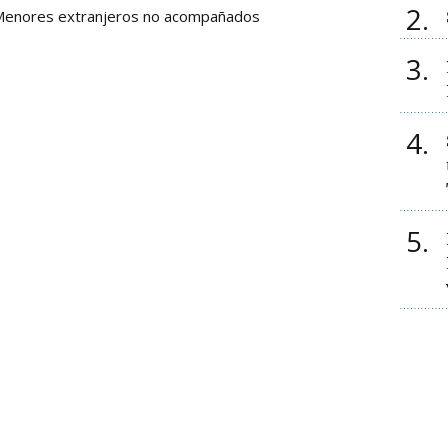
2
enores extranjeros no acompañados
3
4
5