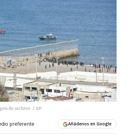
agen de archivo
EP
dio preferente
Añádenos en Google