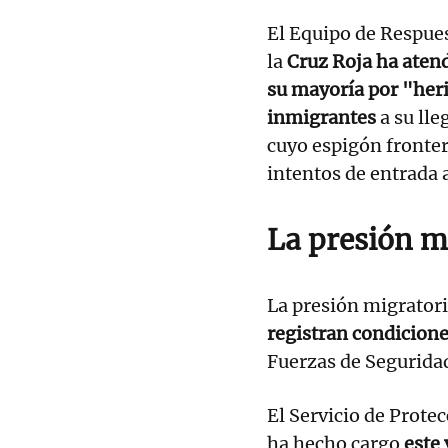
El Equipo de Respue
la
Cruz Roja ha atend
su mayoría por "heri
inmigrantes
a su lle
cuyo espigón fronter
intentos de entrada 
La presión m
La presión migrator
registran condicion
Fuerzas de Seguridad
El Servicio de Prote
ha hecho cargo
este 