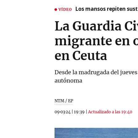
Los mansos repiten susto
VÍDEO
La Guardia Ci
migrante en o
en Ceuta
Desde la madrugada del jueves a
autónoma
NTM / EP
09·03·24
|
19:39
|
Actualizado a las 19:40