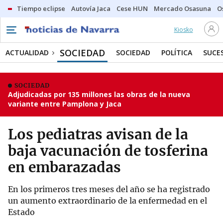
Tiempo eclipse
Autovía Jaca
Cese HUN
Mercado Osasuna
O
Kiosko
SOCIEDAD
ACTUALIDAD
SOCIEDAD
POLÍTICA
SUCE
SOCIEDAD
Adjudicadas por 135 millones las obras de la nueva
variante entre Pamplona y Jaca
Los pediatras avisan de la
baja vacunación de tosferina
en embarazadas
En los primeros tres meses del año se ha registrado
un aumento extraordinario de la enfermedad en el
Estado