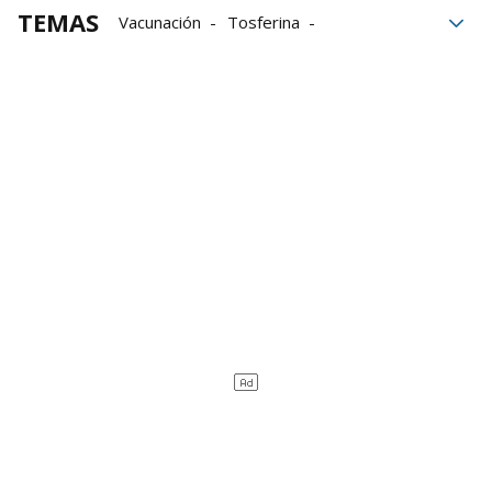
TEMAS
Vacunación
Tosferina
Embarazada
Mujeres embarazadas