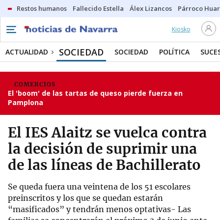
Restos humanos
Fallecido Estella
Álex Lizancos
Párroco Huar
Kiosko
SOCIEDAD
ACTUALIDAD
SOCIEDAD
POLÍTICA
SUCE
COMERCIOS
El 'boom' de las tartas de queso pierde fuerza en
Pamplona
El IES Alaitz se vuelca contra
la decisión de suprimir una
de las líneas de Bachillerato
Se queda fuera una veintena de los 51 escolares
preinscritos y los que se quedan estarán
“masificados” y tendrán menos optativas- Las