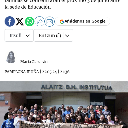
familias se concentrarán el próximo 3 de junio ante
la sede de Educación
Añádenos en Google
Itzuli
Entzun
María Olazarán
PAMPLONA IRUÑA
|
22·05·24
|
21:36