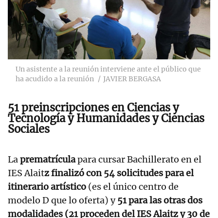
Un asistente a la reunión interviene ante el público que
ha acudido a la reunión
JAVIER BERGASA
51 preinscripciones en Ciencias y
Tecnología y Humanidades y Ciencias
Sociales
La
prematrícula
para cursar Bachillerato en el
IES Alait
z finalizó con 54 solicitudes para el
itinerario artístico
(es el único centro de
modelo D que lo oferta) y
51 para las otras dos
modalidades (21 proceden del IES Alaitz y 30 de