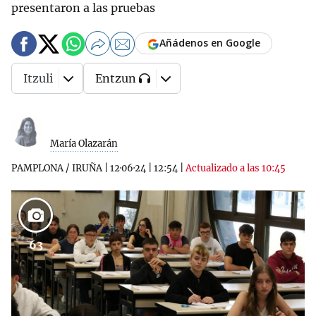
presentaron a las pruebas
Añádenos en Google
Itzuli
Entzun
María Olazarán
PAMPLONA / IRUÑA
|
12·06·24
|
12:54
|
Actualizado a las 10:45
63