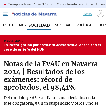
Tiempo eclipse
Sitio El Sadar
Cierre tienda cosmética
Encier
Kiosko
SOCIEDAD
ACTUALIDAD
SOCIEDAD
POLÍTICA
SUCE
NAVARRA
La investigación por presunto acoso sexual acaba con el
cese de un jefe del HUN
Notas de la EvAU en Navarra
2024 | Resultados de los
exámenes: récord de
aprobados, el 98,41%
Del total de 3.468 estudiantes matriculados en la
fase obligatoria, 55 han suspendido y otros 7 no se