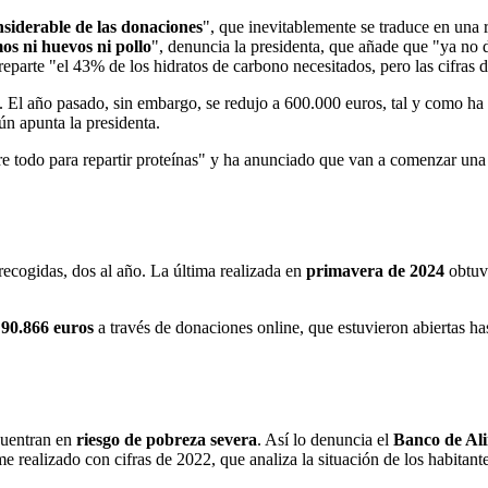
siderable de las donaciones
", que inevitablemente se traduce en una r
os ni huevos ni pollo
", denuncia la presidenta, que añade que "ya no
parte "el 43% de los hidratos de carbono necesitados, pero las cifras 
. El año pasado, sin embargo, se redujo a 600.000 euros, tal y como 
ún apunta la presidenta.
re todo para repartir proteínas" y ha anunciado que van a comenzar un
ecogidas, dos al año. La última realizada en
primavera de 2024
obtuv
e
90.866 euros
a través de donaciones online, que estuvieron abiertas ha
cuentran en
riesgo de pobreza severa
. Así lo denuncia el
Banco de Al
me realizado con cifras de 2022, que analiza la situación de los habitan