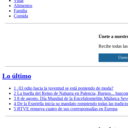
Villar
Alimentos
Familia
Comida
Únete a nuest
Recibe todas las
Únete
Lo último
1
¿El odio hacia la juventud se está poniendo de moda?
2
La huella del Reino de Nabarra en Palencia, Burgos... basco
3
8 de agosto. Día Mundial de la Encefalomielitis Miálgica Sev
4
De la Espriella inicia su mandato rompiendo todas las tradici
5
RTVE renueva cuatro de sus corresponsalías en Europa