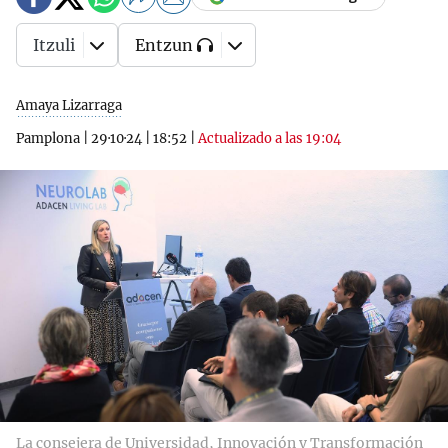
Itzuli
Entzun
Amaya Lizarraga
Pamplona
|
29·10·24
|
18:52
|
Actualizado a las 19:04
La consejera de Universidad, Innovación y Transformación