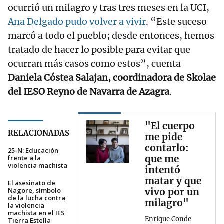
ocurrió un milagro y tras tres meses en la UCI,
Ana Delgado pudo volver a vivir
. “Este suceso
marcó a todo el pueblo; desde entonces, hemos
tratado de hacer lo posible para evitar que
ocurran más casos como estos”, cuenta
Daniela Cóstea Salajan, coordinadora de Skolae
del IESO Reyno de Navarra de Azagra
.
"El cuerpo
RELACIONADAS
me pide
contarlo:
25-N: Educación
que me
frente a la
violencia machista
intentó
matar y que
El asesinato de
Nagore, símbolo
vivo por un
de la lucha contra
milagro"
la violencia
machista en el IES
Enrique Conde
Tierra Estella