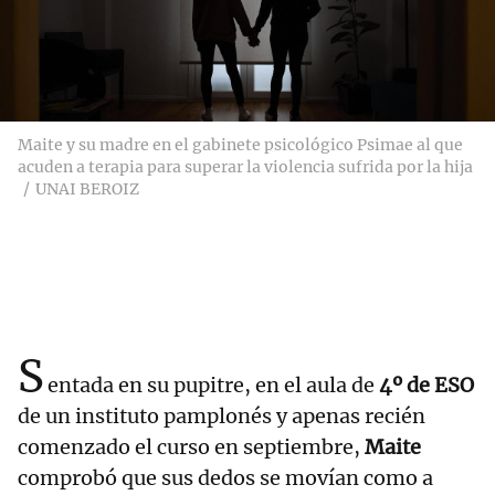
Maite y su madre en el gabinete psicológico Psimae al que
acuden a terapia para superar la violencia sufrida por la hija
UNAI BEROIZ
S
entada en su pupitre, en el aula de
4º de ESO
de un instituto pamplonés y apenas recién
comenzado el curso en septiembre,
Maite
comprobó que sus dedos se movían como a