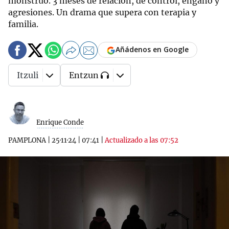
monstruo. 3 meses de relación, de control, engaño y
agresiones. Un drama que supera con terapia y
familia.
Añádenos en Google
Itzuli
Entzun
Enrique Conde
PAMPLONA
|
25·11·24
|
07:41
|
Actualizado a las 07:52