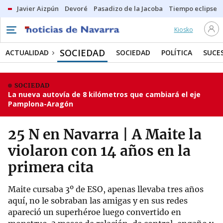
Javier Aizpún
Devoré
Pasadizo de la Jacoba
Tiempo eclipse
Kiosko
SOCIEDAD
ACTUALIDAD
SOCIEDAD
POLÍTICA
SUCE
SOCIEDAD
La nueva autovía de 8 kilómetros que cambiará el eje
Pamplona-Aragón
25 N en Navarra | A Maite la
violaron con 14 años en la
primera cita
Maite cursaba 3º de ESO, apenas llevaba tres años
aquí, no le sobraban las amigas y en sus redes
apareció un superhéroe luego convertido en