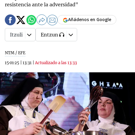
resistencia ante la adversidad"
Añádenos en Google
Itzuli
Entzun
NTM / EFE
15·01·25
|
13:31
|
Actualizado a las 13:33