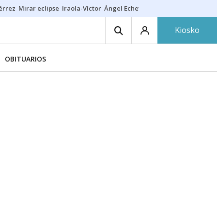
érrez
Mirar eclipse
Iraola-Víctor
Ángel Echeverría
Obituario Ángel
Kiosko
OBITUARIOS