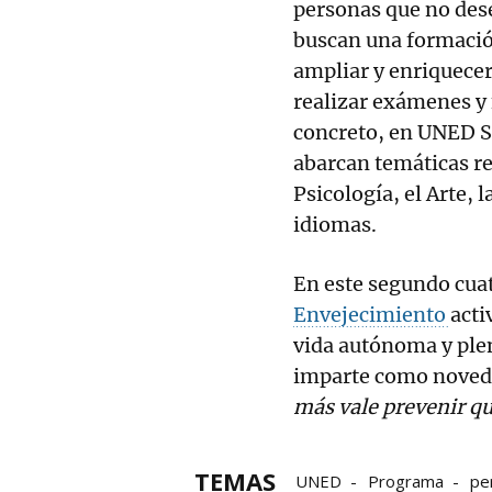
personas que no dese
buscan una formación
ampliar y enriquece
realizar exámenes y 
concreto, en UNED S
abarcan temáticas re
Psicología, el Arte, l
idiomas.
En este segundo cuat
Envejecimiento
acti
vida autónoma y plen
imparte como noved
más vale prevenir qu
TEMAS
UNED
Programa
pe