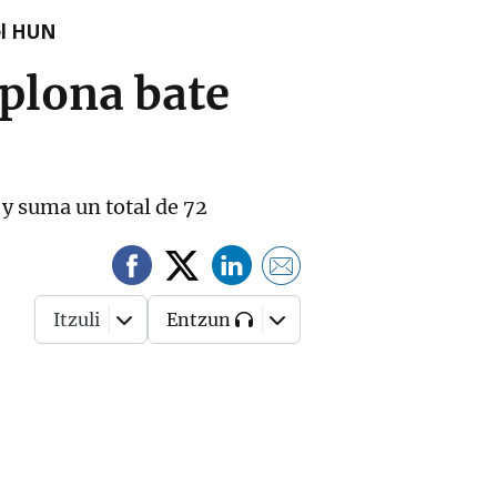
el HUN
plona bate
 y suma un total de 72
Itzuli
Entzun