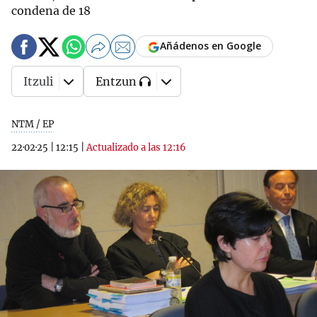
condena de 18
Añádenos en Google
Itzuli
Entzun
NTM / EP
22·02·25
|
12:15
|
Actualizado a las 12:16