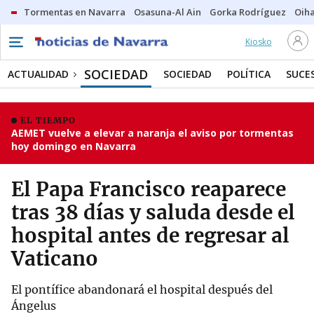
Tormentas en Navarra
Osasuna-Al Ain
Gorka Rodríguez
Oih
Kiosko
SOCIEDAD
ACTUALIDAD
SOCIEDAD
POLÍTICA
SUCE
EL TIEMPO
AEMET vuelve a elevar a naranja el aviso por tormentas
hoy domingo en Navarra
El Papa Francisco reaparece
tras 38 días y saluda desde el
hospital antes de regresar al
Vaticano
El pontífice abandonará el hospital después del
Ángelus