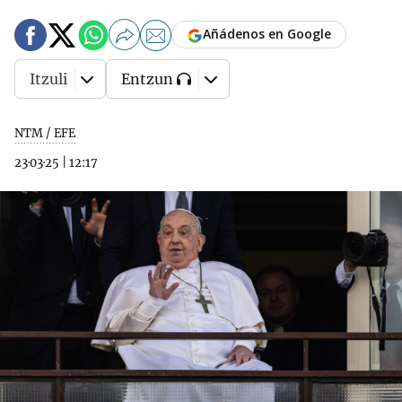
Añádenos en Google
Itzuli
Entzun
NTM / EFE
23·03·25
|
12:17