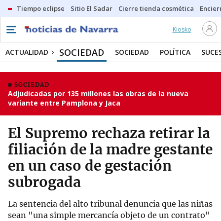
Tiempo eclipse
Sitio El Sadar
Cierre tienda cosmética
Encier
Kiosko
SOCIEDAD
ACTUALIDAD
SOCIEDAD
POLÍTICA
SUCE
SOCIEDAD
Adjudicadas por 135 millones las obras de la nueva
variante entre Pamplona y Jaca
El Supremo rechaza retirar la
filiación de la madre gestante
en un caso de gestación
subrogada
La sentencia del alto tribunal denuncia que las niñas
sean "una simple mercancía objeto de un contrato"