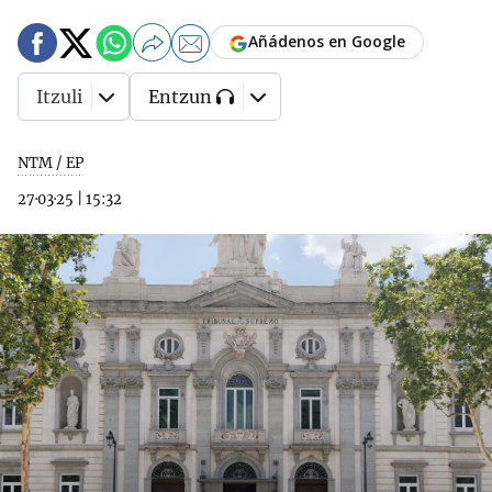
Añádenos en Google
Itzuli
Entzun
NTM / EP
27·03·25
|
15:32