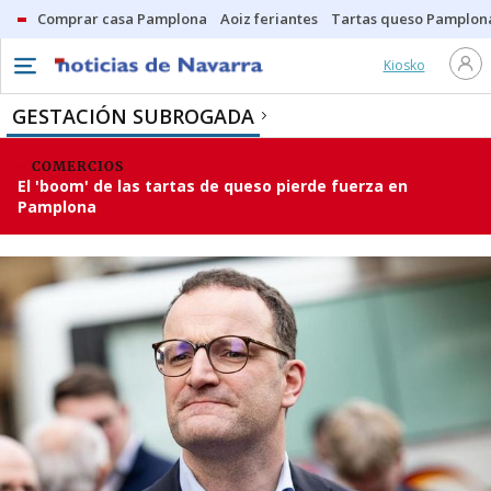
Comprar casa Pamplona
Aoiz feriantes
Tartas queso Pamplon
Kiosko
GESTACIÓN SUBROGADA
COMERCIOS
El 'boom' de las tartas de queso pierde fuerza en
Pamplona