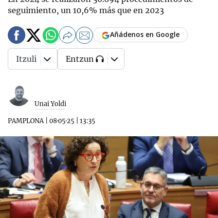
seguimiento, un 10,6% más que en 2023
Añádenos en Google
Itzuli
Entzun
Unai Yoldi
PAMPLONA
|
08·05·25
|
13:35