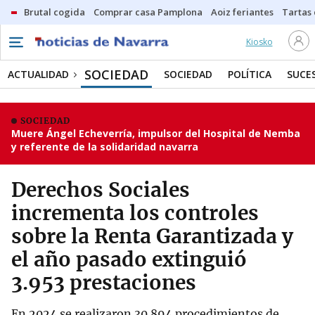
Brutal cogida
Comprar casa Pamplona
Aoiz feriantes
Tartas
Kiosko
SOCIEDAD
ACTUALIDAD
SOCIEDAD
POLÍTICA
SUCE
SOCIEDAD
Muere Ángel Echeverría, impulsor del Hospital de Nemba
y referente de la solidaridad navarra
Derechos Sociales
incrementa los controles
sobre la Renta Garantizada y
el año pasado extinguió
3.953 prestaciones
En 2024 se realizaron 30.894 procedimientos de