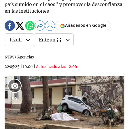
país sumido en el caos" y promover la desconfianza
en las instituciones
Añádenos en Google
Itzuli
Entzun
NTM / Agencias
22·05·25
|
10:06
|
Actualizado a las 12:06
97