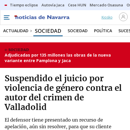
Tiempo eclipse
Autovía Jaca
Cese HUN
Mercado Osasuna
O
Kiosko
SOCIEDAD
ACTUALIDAD
SOCIEDAD
POLÍTICA
SUCE
SOCIEDAD
Adjudicadas por 135 millones las obras de la nueva
variante entre Pamplona y Jaca
Suspendido el juicio por
violencia de género contra el
autor del crimen de
Valladolid
El defensor tiene presentado un recurso de
apelación, aún sin resolver, para que su cliente