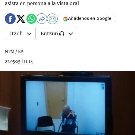
asista en persona a la vista oral
Añádenos en Google
Itzuli
Entzun
NTM / EP
22·05·25
|
11:14