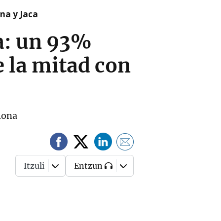
na y Jaca
ra: un 93%
 la mitad con
plona
Itzuli
Entzun