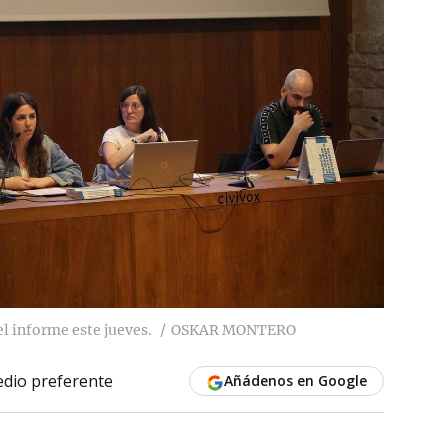
l informe este jueves.
OSKAR MONTERO
dio preferente
Añádenos en Google