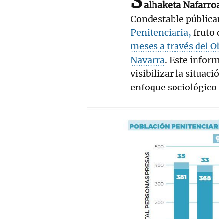
S
alhaketa Nafarro
Condestable públic
Penitenciaria,
fruto 
meses a través del O
Navarra
. Este inform
visibilizar la situac
enfoque sociológico-