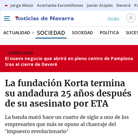
Jorge Messi
Acertante Euromillones
Javier Aizpún
Devoré
P
Kiosko
SOCIEDAD
ACTUALIDAD
SOCIEDAD
POLÍTICA
SUCE
PAMPLONA
El nuevo negocio que abrirá en pleno centro de Pamplona
tras el cierre de Devoré
La fundación Korta termina
su andadura 25 años después
de su asesinato por ETA
La banda mató hace un cuarto de siglo a uno de los
empresarios que más se opuso al chantaje del
‘impuesto revolucionario’