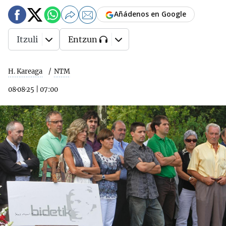
Añádenos en Google
Itzuli
Entzun
H. Kareaga
NTM
08·08·25
|
07:00