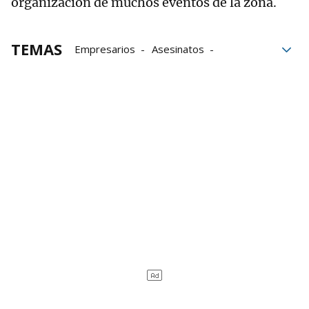
organización de muchos eventos de la zona.
TEMAS
Empresarios
Asesinatos
Impuestos
vida
Final
Coche
Estado español