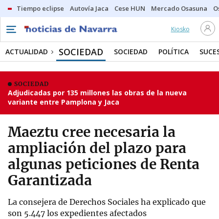
Tiempo eclipse
Autovía Jaca
Cese HUN
Mercado Osasuna
O
Kiosko
SOCIEDAD
ACTUALIDAD
SOCIEDAD
POLÍTICA
SUCE
SOCIEDAD
Adjudicadas por 135 millones las obras de la nueva
variante entre Pamplona y Jaca
Maeztu cree necesaria la
ampliación del plazo para
algunas peticiones de Renta
Garantizada
La consejera de Derechos Sociales ha explicado que
son 5.447 los expedientes afectados