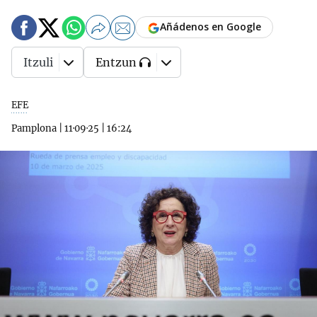
Añádenos en Google
Itzuli
Entzun
EFE
Pamplona
|
11·09·25
|
16:24