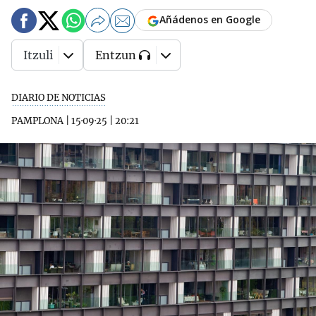
Añádenos en Google
Itzuli
Entzun
DIARIO DE NOTICIAS
PAMPLONA
|
15·09·25
|
20:21