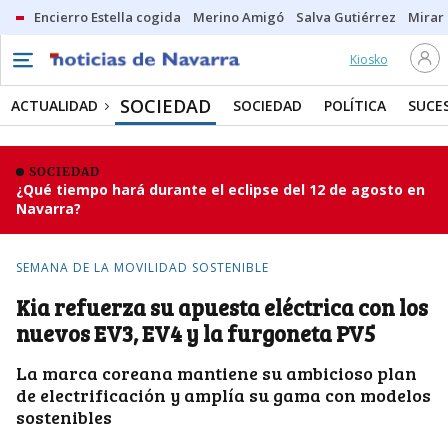
Encierro Estella cogida
Merino Amigó
Salva Gutiérrez
Mirar 
Kiosko
SOCIEDAD
ACTUALIDAD
SOCIEDAD
POLÍTICA
SUCE
SOCIEDAD
¿Qué tiempo hará durante el eclipse del 12 de agosto en
Navarra?
SEMANA DE LA MOVILIDAD SOSTENIBLE
Kia refuerza su apuesta eléctrica con los
nuevos EV3, EV4 y la furgoneta PV5
La marca coreana mantiene su ambicioso plan
de electrificación y amplía su gama con modelos
sostenibles