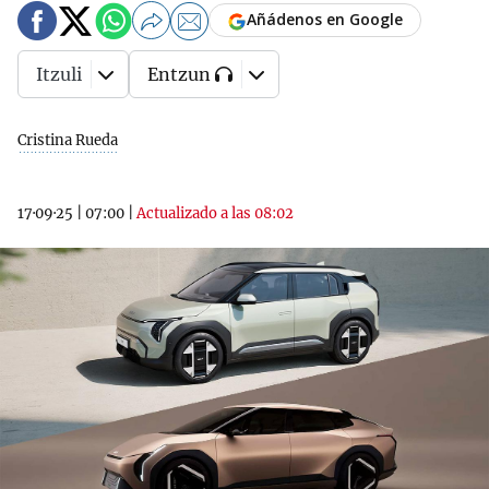
Añádenos en Google
Itzuli
Entzun
Cristina Rueda
17·09·25
|
07:00
|
Actualizado a las 08:02