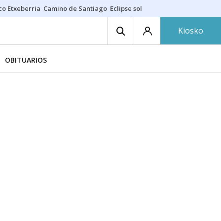
co Etxeberria
Camino de Santiago
Eclipse solar en Navarra
Acertante
Kiosko
OBITUARIOS