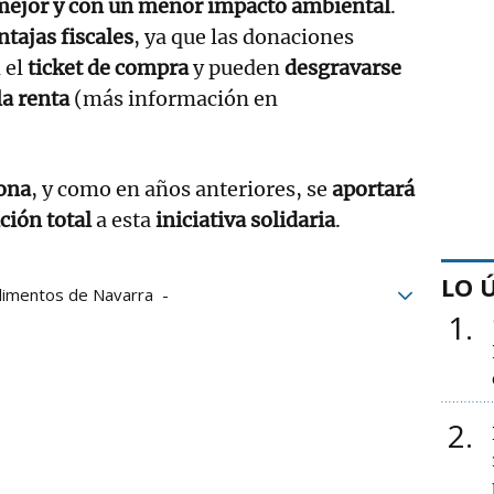
mejor y con un menor impacto ambiental
.
ntajas fiscales
, ya que las donaciones
 el
ticket de compra
y pueden
desgravarse
la renta
(más información en
ona
, y como en años anteriores, se
aportará
ción total
a esta
iniciativa solidaria
.
LO 
limentos de Navarra
1
entos
Navarra
Alimentación
solidaridad
2