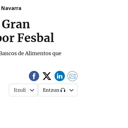
n Navarra
 Gran
or Fesbal
 Bancos de Alimentos que
Itzuli
Entzun