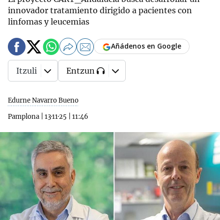
innovador tratamiento dirigido a pacientes con
linfomas y leucemias
Añádenos en Google
Itzuli
Entzun
Edurne Navarro Bueno
Pamplona
|
13·11·25
|
11:46