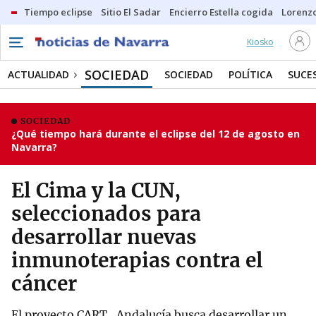
Tiempo eclipse
Sitio El Sadar
Encierro Estella cogida
Lorenzo
Kiosko
SOCIEDAD
ACTUALIDAD
SOCIEDAD
POLÍTICA
SUCE
SOCIEDAD
¿Qué tiempo hará durante el eclipse del 12 de agosto en
Navarra?
El Cima y la CUN,
seleccionados para
desarrollar nuevas
inmunoterapias contra el
cáncer
El proyecto CART_Andalucía busca desarrollar un