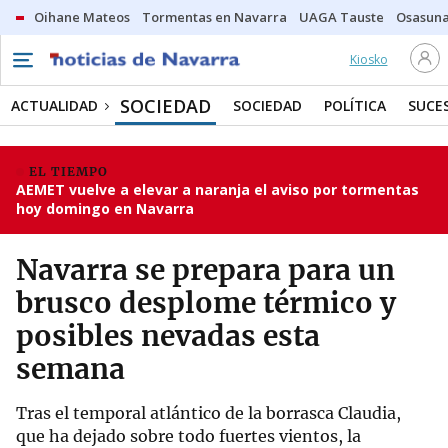
Oihane Mateos
Tormentas en Navarra
UAGA Tauste
Osasuna
Kiosko
SOCIEDAD
ACTUALIDAD
SOCIEDAD
POLÍTICA
SUCE
EL TIEMPO
AEMET vuelve a elevar a naranja el aviso por tormentas
hoy domingo en Navarra
Navarra se prepara para un
brusco desplome térmico y
posibles nevadas esta
semana
Tras el temporal atlántico de la borrasca Claudia,
que ha dejado sobre todo fuertes vientos, la