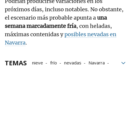
Podrían producirse variaciones en los
próximos días, incluso notables. No obstante,
el escenario más probable apunta a
una
semana marcadamente fría
, con heladas,
máximas contenidas y
posibles nevadas en
Navarra
.
TEMAS
nieve
frío
nevadas
Navarra
viento
Lluvias
El tiempo en Tudela
El tiempo en Pamplona
El tiempo en Navarra