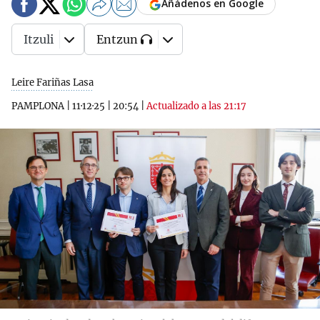
Añádenos en Google
Itzuli
Entzun
Leire Fariñas Lasa
PAMPLONA
|
11·12·25
|
20:54
|
Actualizado a las 21:17