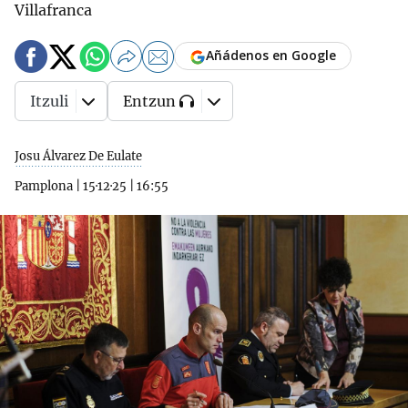
Villafranca
Añádenos en Google
Itzuli
Entzun
Josu Álvarez De Eulate
Pamplona
|
15·12·25
|
16:55