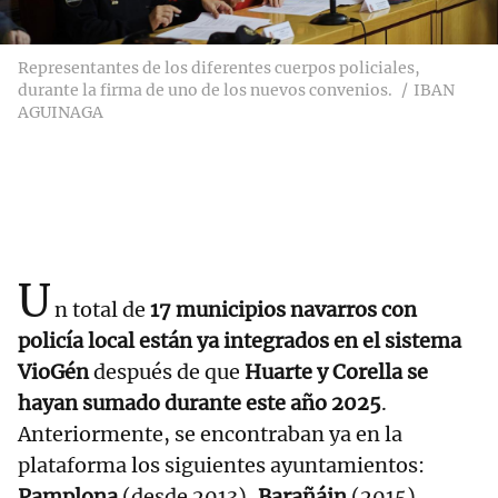
Representantes de los diferentes cuerpos policiales,
durante la firma de uno de los nuevos convenios.
IBAN
AGUINAGA
U
n total de
17 municipios navarros con
policía local están ya integrados en el sistema
VioGén
después de que
Huarte y Corella se
hayan sumado durante este año 2025
.
Anteriormente, se encontraban ya en la
plataforma los siguientes ayuntamientos:
Pamplona
(desde 2013),
Barañáin
(2015),