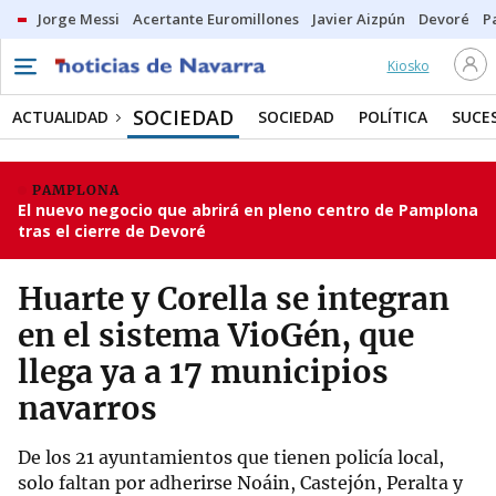
Jorge Messi
Acertante Euromillones
Javier Aizpún
Devoré
P
Kiosko
SOCIEDAD
ACTUALIDAD
SOCIEDAD
POLÍTICA
SUCE
PAMPLONA
El nuevo negocio que abrirá en pleno centro de Pamplona
tras el cierre de Devoré
Huarte y Corella se integran
en el sistema VioGén, que
llega ya a 17 municipios
navarros
De los 21 ayuntamientos que tienen policía local,
solo faltan por adherirse Noáin, Castejón, Peralta y