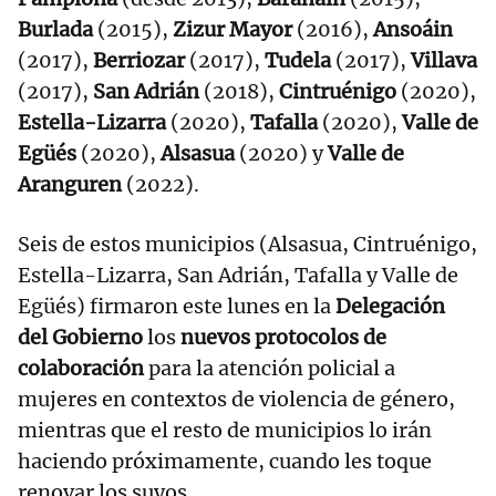
Burlada
(2015),
Zizur Mayor
(2016),
Ansoáin
(2017),
Berriozar
(2017),
Tudela
(2017),
Villava
(2017),
San Adrián
(2018),
Cintruénigo
(2020),
Estella-Lizarra
(2020),
Tafalla
(2020),
Valle de
Egüés
(2020),
Alsasua
(2020) y
Valle de
Aranguren
(2022).
Seis de estos municipios (Alsasua, Cintruénigo,
Estella-Lizarra, San Adrián, Tafalla y Valle de
Egüés) firmaron este lunes en la
Delegación
del Gobierno
los
nuevos protocolos de
colaboración
para la atención policial a
mujeres en contextos de violencia de género,
mientras que el resto de municipios lo irán
haciendo próximamente, cuando les toque
renovar los suyos.