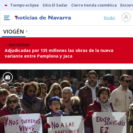
Tiempo eclipse
Sitio El Sadar
Cierre tienda cosmética
Encier
Kiosko
VIOGÉN
SOCIEDAD
Adjudicadas por 135 millones las obras de la nueva
variante entre Pamplona y Jaca