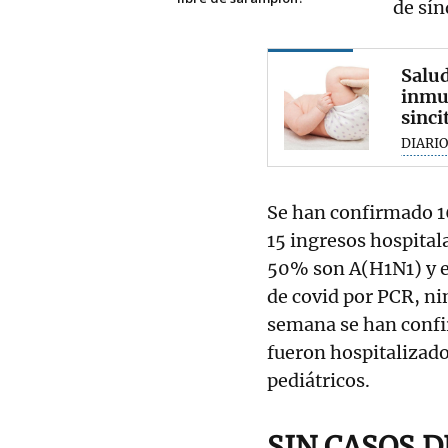
de sín
Salud
inmun
sinci
DIARIO
Se han confirmado 16
15 ingresos hospitala
50% son A(H1N1) y e
de covid por PCR, ni
semana se han confi
fueron hospitalizado
pediátricos.
SIN CASOS 