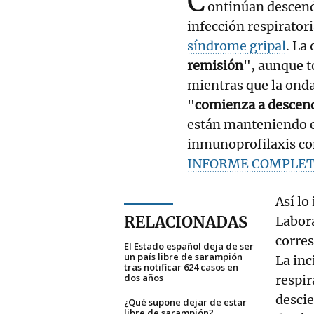
C
ontinúan descend
infección respirator
síndrome gripal
. La
remisión
", aunque t
mientras que la onda 
"
comienza a descen
están manteniendo en
inmunoprofilaxis co
INFORME COMPLE
Así lo
RELACIONADAS
Labor
corres
El Estado español deja de ser
un país libre de sarampión
La inc
tras notificar 624 casos en
dos años
respir
descie
¿Qué supone dejar de estar
libre de sarampión?