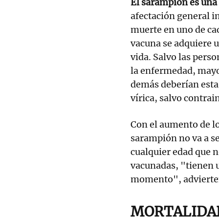
El sarampión es un
afectación general i
muerte en uno de cad
vacuna se adquiere u
vida. Salvo las pers
la enfermedad, mayo
demás deberían estar
vírica, salvo contrai
Con el aumento de lo
sarampión no va a se
cualquier edad que 
vacunadas, "tienen u
momento", advierte
MORTALIDA