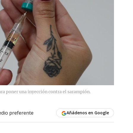
ara poner una inyección contra el sarampión.
dio preferente
Añádenos en Google