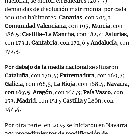
nacional, se dieron en
Baleares
(207,7)
demandas de disolución matrimonial por cada
100.000 habitantes;
Canarias
, con 205,2;
Comunidad Valenciana
, con 195;
Murcia
, con
186,5;
Castilla-La Mancha
, con 182,4;
Asturias
,
con 173,1;
Cantabria
, con 172,6 y
Andalucía
, con
172,3.
Por
debajo de la media nacional
se situaron
Cataluña
, con 170,4;
Extremadura
, con 169,7;
Galicia
, con 168,5;
La Rioja
, con 168,4;
Navarra,
con 167,5
;
Aragón
, con 164,3;
País Vasco
, con
153;
Madrid
, con 151 y
Castilla y León
, con
144,4.
Por otra parte, en 2025 se iniciaron en Navarra
201 procedimientos de modificación de