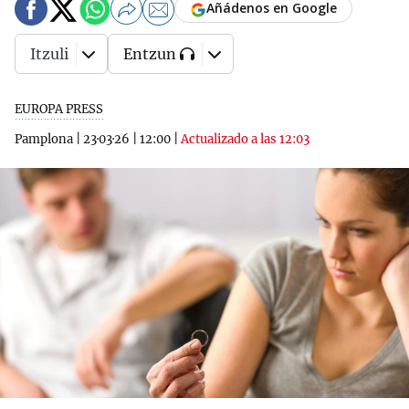
Añádenos en Google
Itzuli
Entzun
EUROPA PRESS
Pamplona
|
23·03·26
|
12:00
|
Actualizado a las 12:03