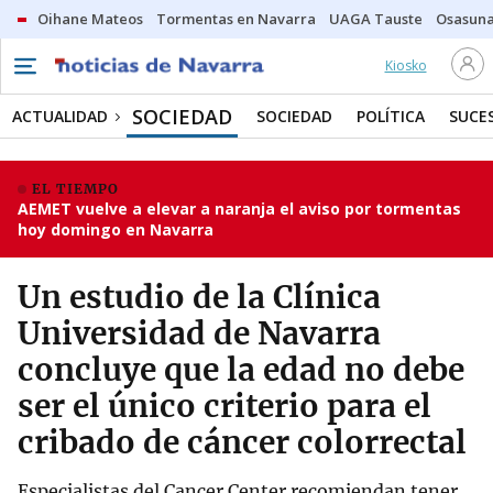
Oihane Mateos
Tormentas en Navarra
UAGA Tauste
Osasuna
Kiosko
SOCIEDAD
ACTUALIDAD
SOCIEDAD
POLÍTICA
SUCE
EL TIEMPO
AEMET vuelve a elevar a naranja el aviso por tormentas
hoy domingo en Navarra
Un estudio de la Clínica
Universidad de Navarra
concluye que la edad no debe
ser el único criterio para el
cribado de cáncer colorrectal
Especialistas del Cancer Center recomiendan tener