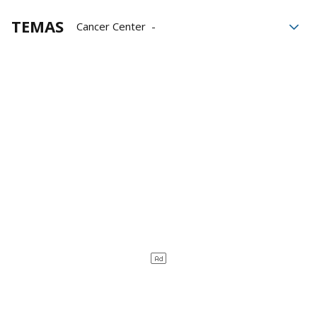
TEMAS
Cancer Center
Clínica Universidad de Navarra
Cáncer de colon
Cáncer colorrectal
cribado