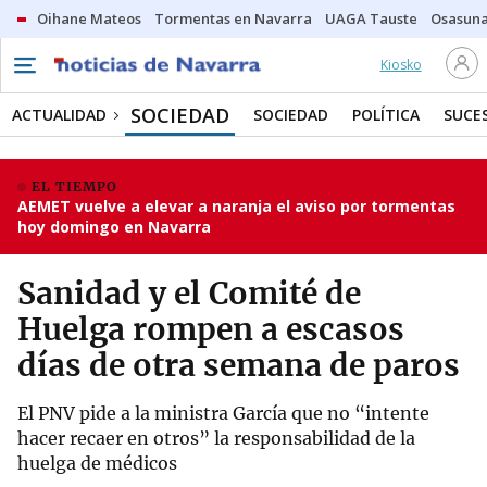
Oihane Mateos
Tormentas en Navarra
UAGA Tauste
Osasuna
Kiosko
SOCIEDAD
ACTUALIDAD
SOCIEDAD
POLÍTICA
SUCE
EL TIEMPO
AEMET vuelve a elevar a naranja el aviso por tormentas
hoy domingo en Navarra
Sanidad y el Comité de
Huelga rompen a escasos
días de otra semana de paros
El PNV pide a la ministra García que no “intente
hacer recaer en otros” la responsabilidad de la
huelga de médicos