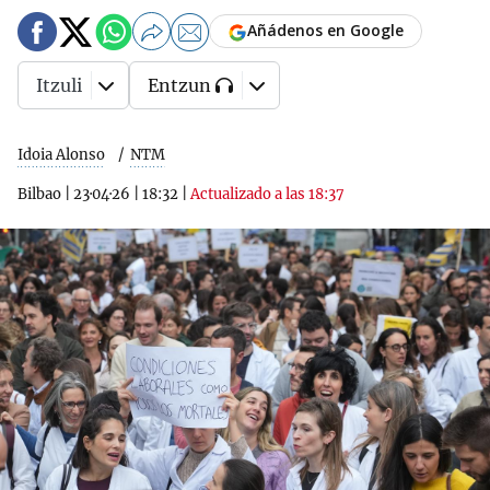
Añádenos en Google
Itzuli
Entzun
Idoia Alonso
NTM
Bilbao
|
23·04·26
|
18:32
|
Actualizado a las 18:37