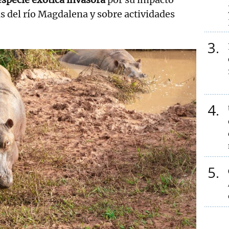
s del río Magdalena y sobre actividades
3
4
5