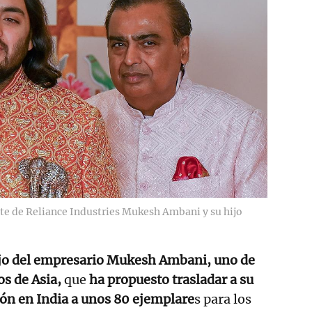
te de Reliance Industries Mukesh Ambani y su hijo
jo del empresario Mukesh Ambani, uno de
os de Asia,
que
ha propuesto trasladar a su
ón en India a unos 80 ejemplare
s para los