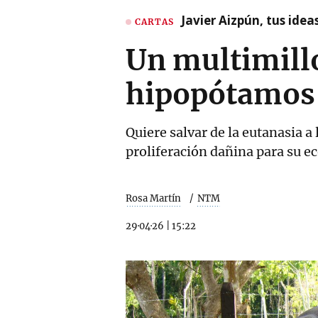
Javier Aizpún, tus ide
CARTAS
Un multimillo
hipopótamos 
Quiere salvar de la eutanasia a
proliferación dañina para su e
Rosa Martín
NTM
29·04·26
|
15:22