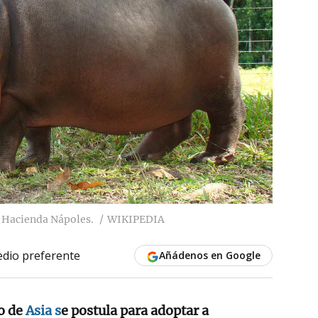
 Hacienda Nápoles.
WIKIPEDIA
dio preferente
Añádenos en Google
o de
Asia s
e postula para adoptar a