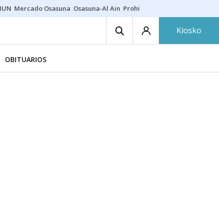
HUN
Mercado Osasuna
Osasuna-Al Ain
Prohibiciones eclipse
Derrama
Kiosko
OBITUARIOS