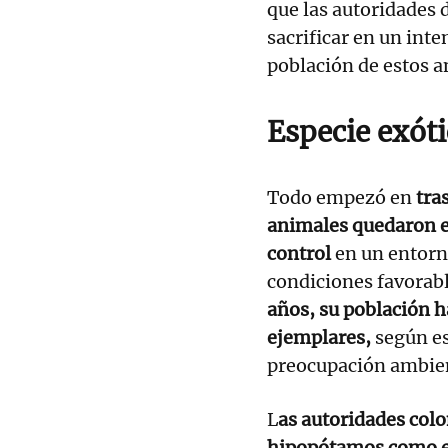
que las autoridades 
sacrificar en un inte
población de estos a
Especie exót
Todo empezó en
tra
animales quedaron e
control
en un entorn
condiciones favorabl
años, su población h
ejemplares,
según es
preocupación ambien
L
as autoridades col
hipopótamos como es