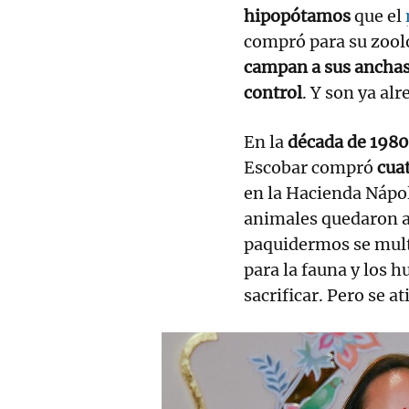
hipopótamos
que el
compró para su zooló
campan a sus anchas 
control
. Y son ya al
En la
década de 198
Escobar compró
cua
en la Hacienda Nápol
animales quedaron a
paquidermos se mult
para la fauna y los 
sacrificar. Pero se a