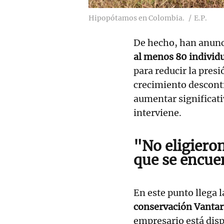
Hipopótamos en Colombia.
E.P.
De hecho, han anun
al menos 80 individ
para reducir la presi
crecimiento descontr
aumentar significat
interviene.
"No eligieron
que se encue
En este punto llega l
conservación Vantara
empresario está dispu