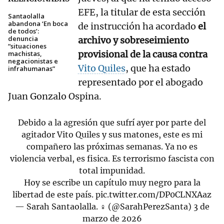
EFE, la titular de esta sección
Santaolalla
abandona ‘En boca
de instrucción ha acordado
el
de todos’:
denuncia
archivo y sobreseimiento
“situaciones
provisional de la causa contra
machistas,
negacionistas e
Vito Quiles
, que ha estado
infrahumanas”
representado por el abogado
Juan Gonzalo Ospina.
Debido a la agresión que sufrí ayer por parte del
agitador Vito Quiles y sus matones, este es mi
compañero las próximas semanas. Ya no es
violencia verbal, es fisica. Es terrorismo fascista con
total impunidad.
Hoy se escribe un capítulo muy negro para la
libertad de este país.
pic.twitter.com/DP0CLNXAaz
— Sarah Santaolalla. ♀ (@SarahPerezSanta)
3 de
marzo de 2026