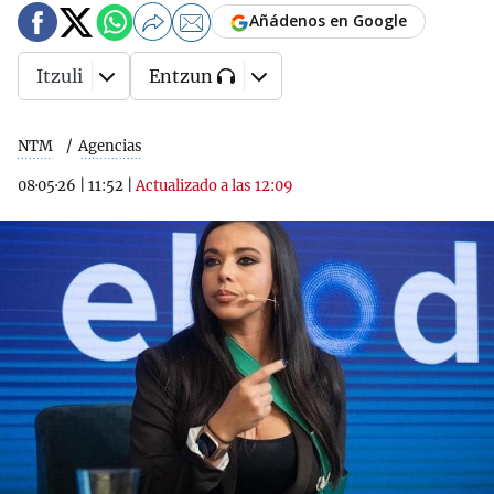
Añádenos en Google
Itzuli
Entzun
NTM
Agencias
08·05·26
|
11:52
|
Actualizado a las 12:09