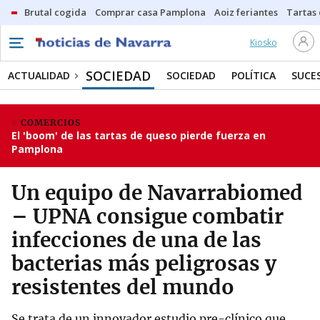
Brutal cogida
Comprar casa Pamplona
Aoiz feriantes
Tartas
Kiosko
SOCIEDAD
ACTUALIDAD
SOCIEDAD
POLÍTICA
SUCE
COMERCIOS
El 'boom' de las tartas de queso pierde fuerza en
Pamplona
Un equipo de Navarrabiomed
– UPNA consigue combatir
infecciones de una de las
bacterias más peligrosas y
resistentes del mundo
Se trata de un innovador estudio pre-clínico que