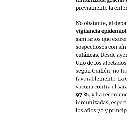
previamente la enf
No obstante, el dep
vigilancia epidemiol
sanitarios que extre
sospechosos con sí
cutáneas
. Desde aye
Uno de los afectados
según Guillén, no fu
favorablemente. La 
vacuna contra el sar
97 %
, y ha recomen
inmunizadas, especi
los años 70 y princip