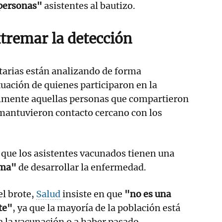
 personas"
asistentes al bautizo.
xtremar la detección
tarias están analizando de forma
tuación de quienes participaron en la
almente aquellas personas que compartieron
 mantuvieron contacto cercano con los
 que los asistentes vacunados tienen una
ima"
de desarrollar la enfermedad.
el brote,
Salud
insiste en que
"no es una
te"
, ya que la mayoría de la población está
 la vacunación o a haber pasado