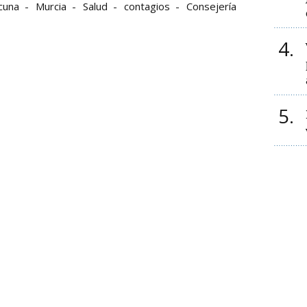
cuna
Murcia
Salud
contagios
Consejería
4
5