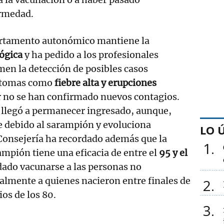
ermedad.
artamento autonómico mantiene la
ógica
y ha pedido a los profesionales
men la detección de posibles casos
ntomas como
fiebre alta y erupciones
r no se han confirmado nuevos contagios.
 llegó a permanecer ingresado, aunque,
e debido al sarampión y evoluciona
LO 
Consejería ha recordado además que la
1
ampión tiene una eficacia de entre el
95 y el
dado vacunarse a las personas no
almente a quienes nacieron entre finales de
2
ios de los 80.
3