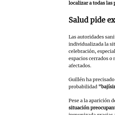
localizar a todas las
Salud pide e
Las autoridades sani
individualizada la si
celebración, especi
espacios cerrados o
afectados.
Guillén ha precisado
probabilidad
"bajís
Pese a la aparición d
situación preocupan
inmunizada gracias a