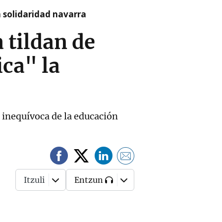
a solidaridad navarra
 tildan de
ica" la
 inequívoca de la educación
Itzuli
Entzun