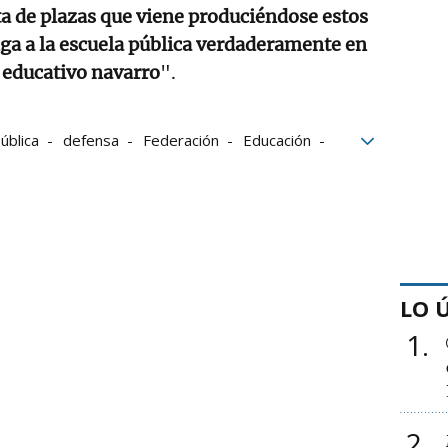
rta de plazas que viene produciéndose estos
ga a la escuela pública verdaderamente en
 educativo navarro
".
ública
defensa
Federación
Educación
LO 
1
2