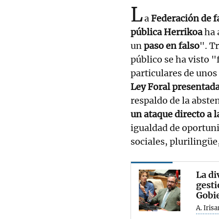
L
a
Federación de f
pública Herrikoa
ha 
un
paso en falso
". T
público se ha visto 
particulares de unos
Ley Foral presentad
respaldo de la abste
un ataque directo a l
igualdad de oportun
sociales, plurilingüe
La di
gesti
Gobi
A. Irisa