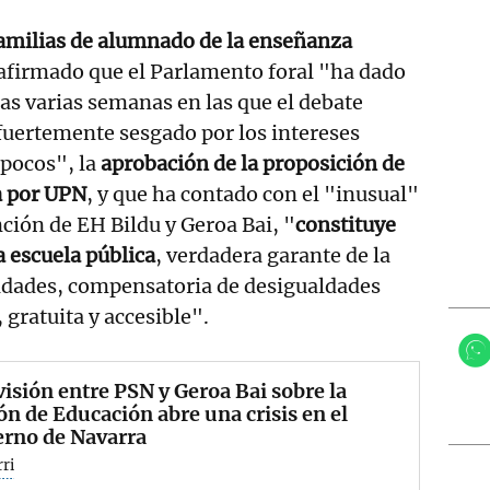
amilias de alumnado de la enseñanza
afirmado que el Parlamento foral "ha dado
ras varias semanas en las que el debate
"fuertemente sesgado por los intereses
 pocos", la
aprobación de la proposición de
a por UPN
, y que ha contado con el "inusual"
nción de EH Bildu y Geroa Bai, "
constituye
a escuela pública
, verdadera garante de la
idades, compensatoria de desigualdades
, gratuita y accesible".
visión entre PSN y Geroa Bai sobre la
ón de Educación abre una crisis en el
erno de Navarra
rri