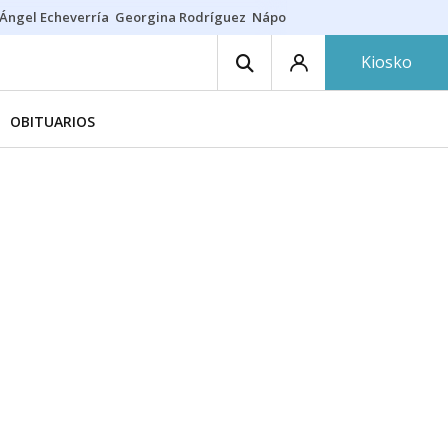
Ángel Echeverría
Georgina Rodríguez
Nápoles - Osasuna
Insultos rac
Kiosko
OBITUARIOS