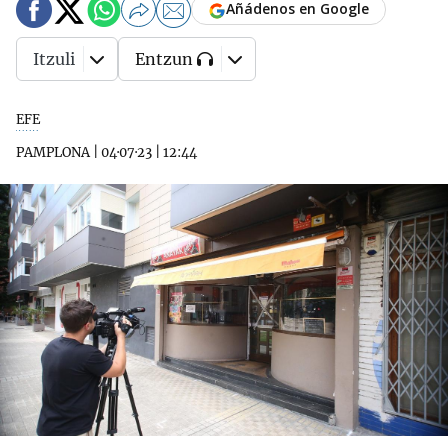
Añádenos en Google
Itzuli
Entzun
EFE
PAMPLONA
|
04·07·23
|
12:44